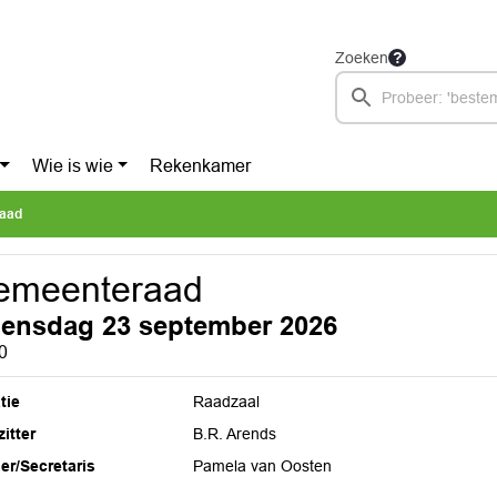
Zoeken
Wie is wie
Rekenkamer
aad
emeenteraad
ensdag 23 september 2026
0
tie
Raadzaal
itter
B.R. Arends
ier/Secretaris
Pamela van Oosten