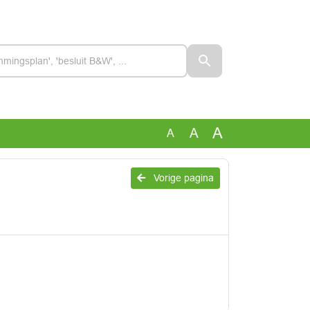
A
A
A
Vorige pagina