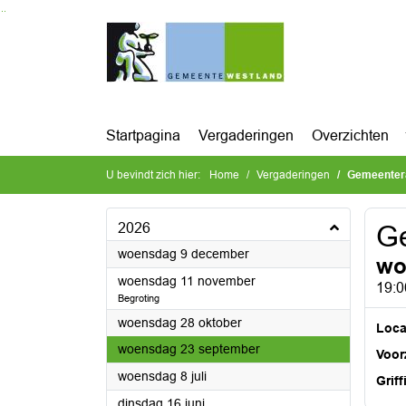
Ga naar de inhoud van deze pagina
Ga naar het zoeken
Ga naar het menu
Startpagina
Vergaderingen
Overzichten
U bevindt zich hier:
Home
Vergaderingen
Gemeenter
2026
G
2026
woensdag 9 december
wo
2026
woensdag 11 november
19:0
Begroting
2026
woensdag 28 oktober
Loca
2026
woensdag 23 september
Voorz
2026
woensdag 8 juli
Griff
2026
dinsdag 16 juni