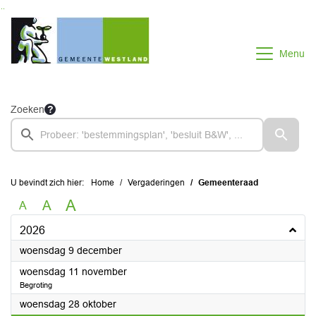
Ga naar de inhoud van deze pagina
Ga naar het zoeken
Ga naar het menu
Menu
Zoeken
U bevindt zich hier:
Home
Vergaderingen
Gemeenteraad
A
A
A
2026
2026
woensdag 9 december
2026
woensdag 11 november
Begroting
2026
woensdag 28 oktober