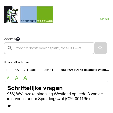
Ga naar de inhoud van deze pagina
Ga naar het zoeken
Ga naar het menu
Menu
Zoeken
U bevindt zich hier:
Home
Overzichten
Raadsinstrumenten
Schriftelijke vragen
956) WV inzake plaatsing Westland op trede 3 van de interventieladder Spreidingswet (G26-001165)
A
A
A
Schriftelijke vragen
956) WV inzake plaatsing Westland op trede 3 van de
interventieladder Spreidingswet (G26-001165)
ID